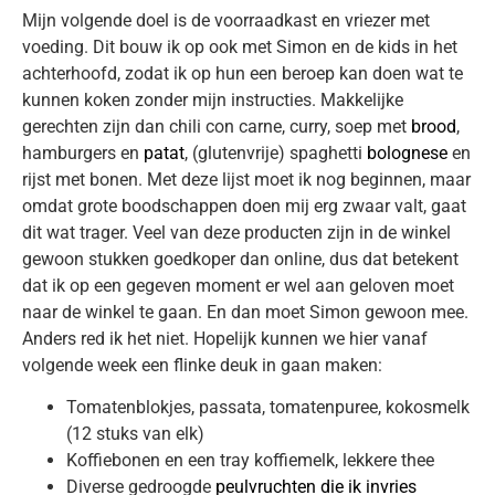
Mijn volgende doel is de voorraadkast en vriezer met
voeding. Dit bouw ik op ook met Simon en de kids in het
achterhoofd, zodat ik op hun een beroep kan doen wat te
kunnen koken zonder mijn instructies. Makkelijke
gerechten zijn dan chili con carne, curry, soep met
brood
,
hamburgers en
patat
, (glutenvrije) spaghetti
bolognese
en
rijst met bonen. Met deze lijst moet ik nog beginnen, maar
omdat grote boodschappen doen mij erg zwaar valt, gaat
dit wat trager. Veel van deze producten zijn in de winkel
gewoon stukken goedkoper dan online, dus dat betekent
dat ik op een gegeven moment er wel aan geloven moet
naar de winkel te gaan. En dan moet Simon gewoon mee.
Anders red ik het niet. Hopelijk kunnen we hier vanaf
volgende week een flinke deuk in gaan maken:
Tomatenblokjes, passata, tomatenpuree, kokosmelk
(12 stuks van elk)
Koffiebonen en een tray koffiemelk, lekkere thee
Diverse gedroogde
peulvruchten die ik invries