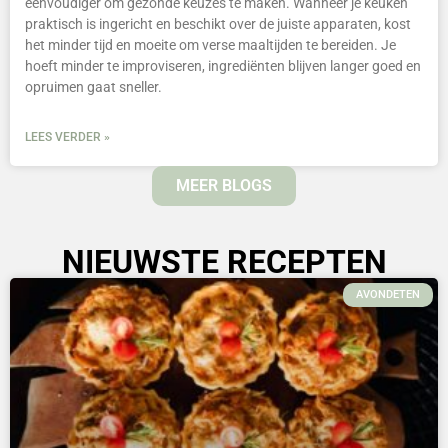
eenvoudiger om gezonde keuzes te maken. Wanneer je keuken
praktisch is ingericht en beschikt over de juiste apparaten, kost
het minder tijd en moeite om verse maaltijden te bereiden. Je
hoeft minder te improviseren, ingrediënten blijven langer goed en
opruimen gaat sneller.
LEES VERDER »
MEER BLOGS
NIEUWSTE RECEPTEN
AVONDETEN