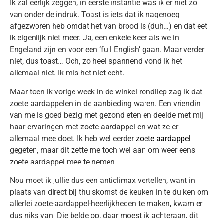
Ik zal eerlijk zeggen, in eerste instantie was ik er niet zo
van onder de indruk. Toast is iets dat ik nagenoeg
afgezworen heb omdat het van brood is (duh…) en dat eet
ik eigenlijk niet meer. Ja, een enkele keer als we in
Engeland zijn en voor een ‘full English’ gaan. Maar verder
niet, dus toast… Och, zo heel spannend vond ik het
allemaal niet. Ik mis het niet echt.
Maar toen ik vorige week in de winkel rondliep zag ik dat
zoete aardappelen in de aanbieding waren. Een vriendin
van me is goed bezig met gezond eten en deelde met mij
haar ervaringen met zoete aardappel en wat ze er
allemaal mee doet. Ik heb wel eerder
zoete aardappel
gegeten, maar dit zette me toch wel aan om weer eens
zoete aardappel mee te nemen.
Nou moet ik jullie dus een anticlimax vertellen, want in
plaats van direct bij thuiskomst de keuken in te duiken om
allerlei zoete-aardappel-heerlijkheden te maken, kwam er
dus niks van. Die belde op, daar moest ik achteraan, dit