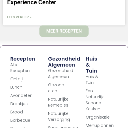
Experience Center
LEES VERDER »
MEER RECEPTEN
Recepten
Gezondheid
Huis
Algemeen
&
Alle
Tuin
Recepten
Gezondheid
Algemeen
Huis &
Ontbijt
Tuin
Gezond
Lunch
eten
Een
Avondeten
Natuurlijk
Natuurlijke
Schone
Drankjes
Remedies
Keuken
Brood
Natuurlijke
Organisatie
Verzorging
Barbecue
Menuplannen
Supplementen