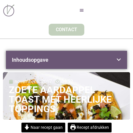
CONTACT
Inhoudsopgave
november 6, 2017
09:52
ZOETE AARDAPPEL
TOAST MET HEERLIJKE
TOPPINGS
Naar recept gaan
Recept afdrukken